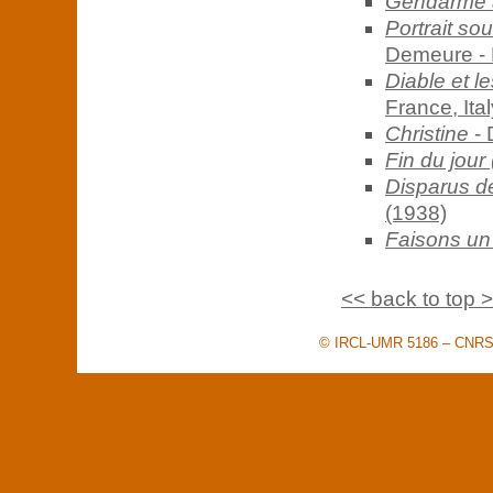
Gendarme à
Portrait so
Demeure - 
Diable et 
France, Ita
Christine
- 
Fin du jour 
Disparus de
(1938)
Faisons un 
<< back to top 
© IRCL-UMR 5186 – CNRS –