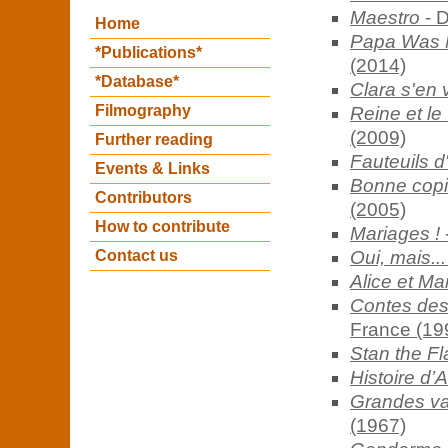
Maestro
- D
Home
Papa Was N
*Publications*
(2014)
*Database*
Clara s'en 
Filmography
Reine et le
(2009)
Further reading
Fauteuils d
Events & Links
Bonne copi
Contributors
(2005)
How to contribute
Mariages !
Contact us
Oui, mais...
Alice et Mar
Contes des 
France (19
Stan the Fl
Histoire d’A
Grandes va
(1967)