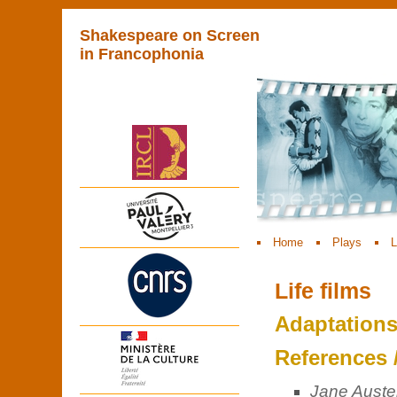
Shakespeare on Screen
in Francophonia
Home
Plays
L
Life films
Adaptation
References 
Jane Auste