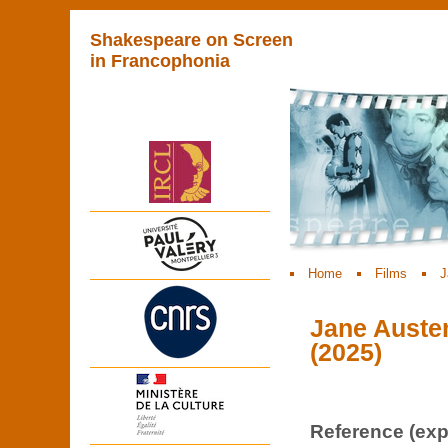
Shakespeare on Screen
in Francophonia
Home
Films
J
Jane Austen
(2025)
Reference (expl