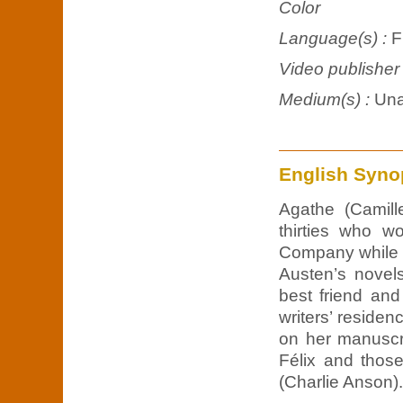
Color
Language(s) :
F
Video publisher
Medium(s) :
Una
English Syno
Agathe (Camill
thirties who w
Company while d
Austen’s novels
best friend and
writers’ reside
on her manuscri
Félix and thos
(Charlie Anson).