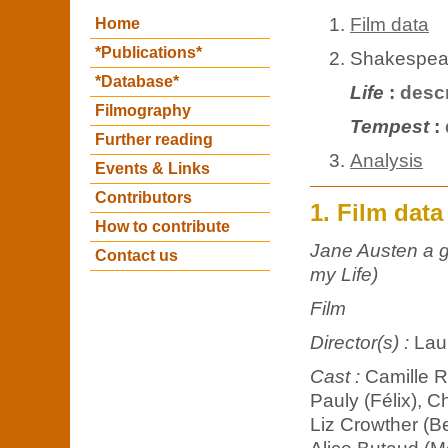
Film data
Home
*Publications*
Shakespear
*Database*
Life
:
descr
Filmography
Tempest
:
Further reading
Analysis
Events & Links
Contributors
1. Film data
How to contribute
Jane Austen a 
Contact us
my Life)
Film
Director(s) :
Lau
Cast :
Camille R
Pauly (Félix), C
Liz Crowther (Be