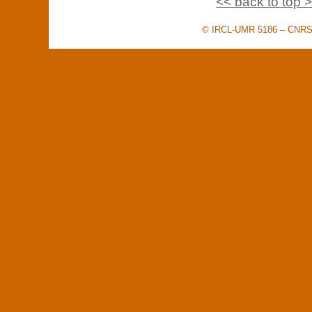
<< back to top 
© IRCL-UMR 5186 – CNRS –