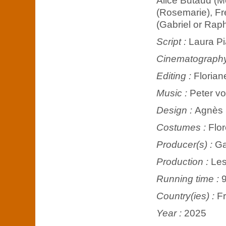
Alice Butaud (M
(Rosemarie), Fr
(Gabriel or Rap
Script :
Laura Pi
Cinematograph
Editing :
Floriane
Music :
Peter v
Design :
Agnès 
Costumes :
Flor
Producer(s) :
Ga
Production :
Les
Running time :
9
Country(ies) :
F
Year :
2025