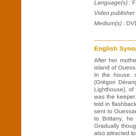
Language(s) :
F
Video publisher
Medium(s) :
DV
English Syno
After her mothe
island of Ouess
In the house, 
(Grégori Déran
Lighthouse), of
was the keeper.
told in flashbac
sent to Ouessan
to Brittany, h
Gradually thoug
also attracted t