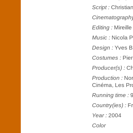
Script :
Christia
Cinematograph
Editing :
Mireill
Music :
Nicola P
Design :
Yves B
Costumes :
Pier
Producer(s) :
Ch
Production :
Nor
Cinéma, Les Pro
Running time :
9
Country(ies) :
F
Year :
2004
Color