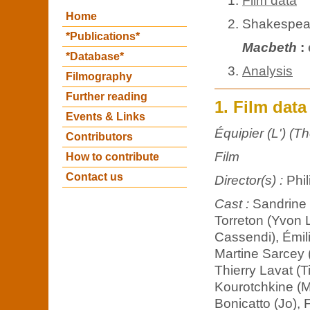
Film data
Home
Shakespear
*Publications*
Macbeth
:
*Database*
Analysis
Filmography
Further reading
1. Film data
Events & Links
Équipier (L') (Th
Contributors
Film
How to contribute
Contact us
Director(s) :
Phil
Cast :
Sandrine 
Torreton (Yvon 
Cassendi), Émil
Martine Sarcey 
Thierry Lavat (T
Kourotchkine (M
Bonicatto (Jo), 