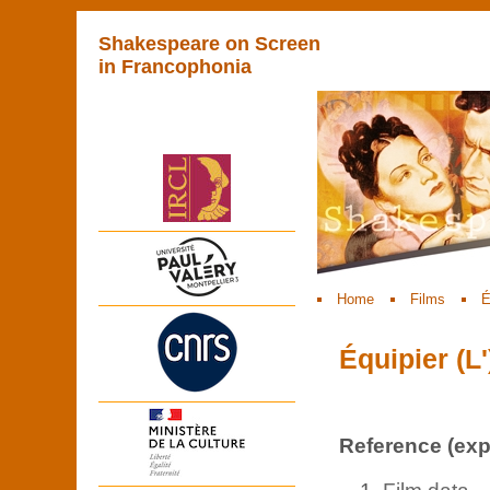
Shakespeare on Screen
in Francophonia
Home
Films
É
Équipier (L'
Reference (expl