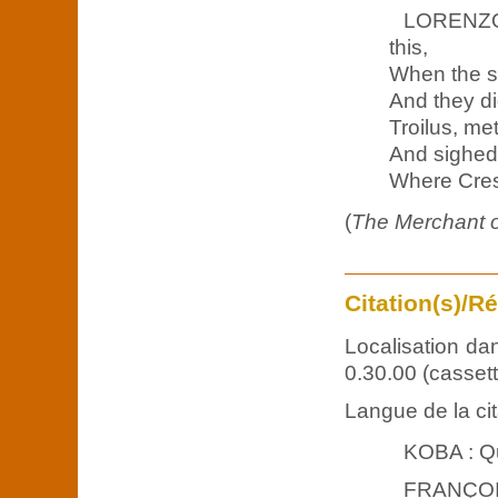
LORENZO:
this,
When the sw
And they d
Troilus, me
And sighed 
Where Cress
(
The Merchant o
Citation(s)/R
Localisation da
0.30.00 (cassett
Langue de la cit
KOBA : Que
FRANÇO