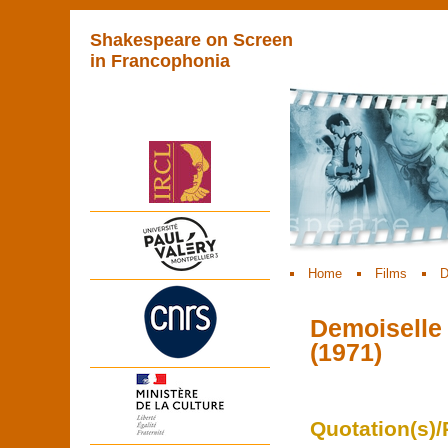
Shakespeare on Screen
in Francophonia
Home
Films
D
Demoiselle 
(1971)
Quotation(s)/