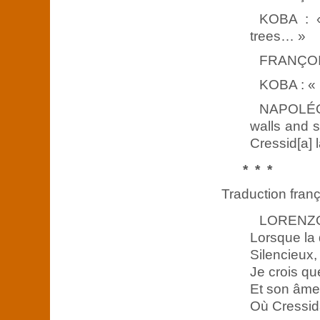
KOBA : «
trees… »
FRANÇO
KOBA : « 
NAPOLÉON
walls and s
Cressid[a] l
* * *
Traduction fran
LORENZO :
Lorsque la 
Silencieux, 
Je crois qu
Et son âme 
Où Cressida