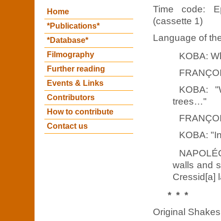
Time code: Ep
Home
(cassette 1)
*Publications*
Language of the 
*Database*
Filmography
KOBA: Wha
Further reading
FRANÇOIS:
Events & Links
KOBA: "W
Contributors
trees…"
How to contribute
FRANÇOIS
Contact us
KOBA: "In
NAPOLÉON
walls and s
Cressid[a] l
* * *
Original Shake